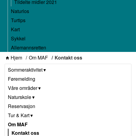
Tildelte midler 2021
Naturlos
Turtips
Kart
Sykkel
Allemannsretten
Hjem
Om MAF
Kontakt oss
Sommeraktivitet
Føremelding
Våre områder
Naturskole
Reservasjon
Tur & Kart
Om MAF
Kontakt oss