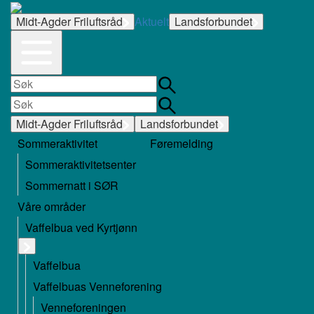
Midt-Agder Friluftsråd
Aktuelt
Landsforbundet
Midt-Agder Friluftsråd
Landsforbundet
Sommeraktivitet
Føremelding
Sommeraktivitetsenter
Sommernatt i SØR
Våre områder
Vaffelbua ved Kyrtjønn
Vaffelbua
Vaffelbuas Venneforening
Venneforeningen