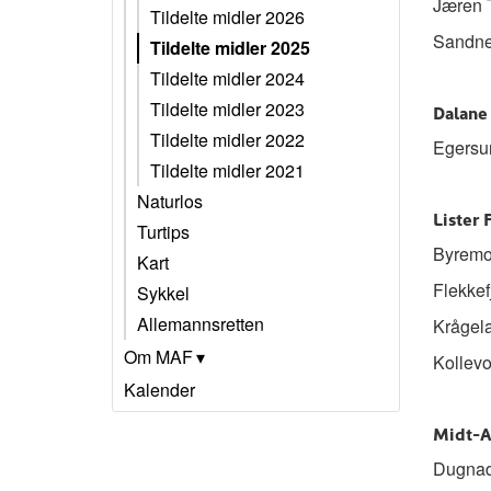
Jæren T
Tildelte midler 2026
Sandnes
Tildelte midler 2025
Tildelte midler 2024
Tildelte midler 2023
Dalane
Tildelte midler 2022
Egersun
Tildelte midler 2021
Naturlos
Lister 
Turtips
Byremop
Kart
Flekkef
Sykkel
Allemannsretten
Krågela
Om MAF
Kollevo
Kalender
Midt-A
Dugnad