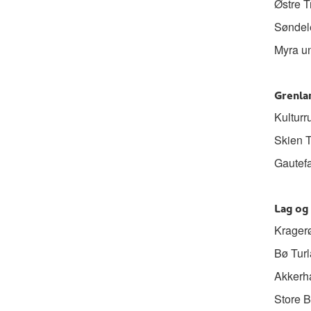
Østre T
Søndele
Myra un
Grenla
Kulturr
Skien T
Gautefa
Lag og 
Kragerø
Bø Turl
Akkerha
Store B