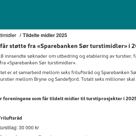
timidler
Tildelte midler 2025
 får støtte fra «Sparebanken Sør turstimidler» i 
18 innsendte søknader om utbedring og etablering av turstier, f
fra «Sparebanken Sør turstimidler».
tet er et samarbeid mellom seks friluftsråd og Sparebanken Sør
turstier mellom Bryne og Sandefjord. Totalt seks millioner skal 
r foreningene som får tildelt midler til turstiprosjekter i 2025
Friluftsråd
turstilag: 30 000 kr