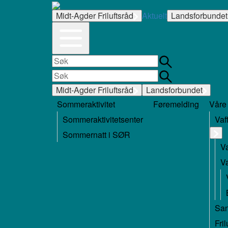
Midt-Agder Friluftsråd
Aktuelt
Landsforbundet
Midt-Agder Friluftsråd
Landsforbundet
Sommeraktivitet
Føremelding
Våre
Sommeraktivitetsenter
Vaf
Sommernatt i SØR
V
V
San
Fri