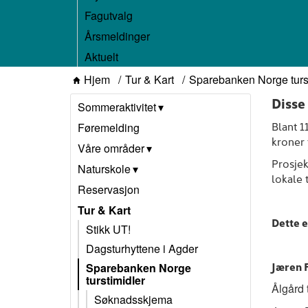
Fagutvalg
Årsmeldinger
Aktuelt
Hjem
Tur & Kart
Sparebanken Norge turs
Disse
Sommeraktivitet
Blant 1
Føremelding
kroner 
Våre områder
Prosjek
Naturskole
lokale 
Reservasjon
Tur & Kart
Dette e
Stikk UT!
Dagsturhyttene i Agder
Jæren 
Sparebanken Norge
turstimidler
Ålgård 
Søknadsskjema