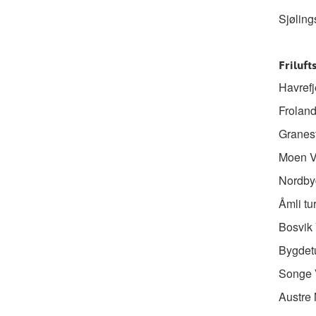
Sjøling
Friluft
Havrefj
Froland
Granest
Moen Ve
Nordby
Åmli tu
Bosvik 
Bygdetu
Songe V
Austre 