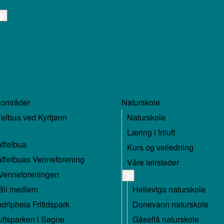
 områder
Naturskole
felbua ved Kyrtjønn
Naturskole
Læring i friluft
affelbua
Kurs og veiledning
affelbuas Venneforening
Våre leirsteder
Venneforeningen
Bli medlem
Helleviga naturskole
dripheia Fritidspark
Donevann naturskole
luftsparken i Søgne
Gåseflå naturskole