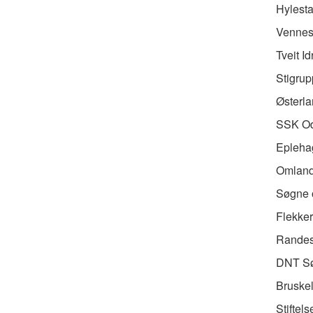
Hylesta
Vennesl
Tveit I
Stigrup
Østerla
SSK Od
Eplehag
Omland
Søgne o
Flekker
Randesu
DNT Sør
Bruskel
Stiftel